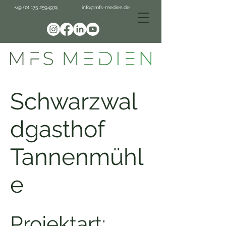
+49 (0) 175 2594974
info@mfs-medien.de
Schwarzwal
dgasthof
Tannenmühl
e
Projektart: